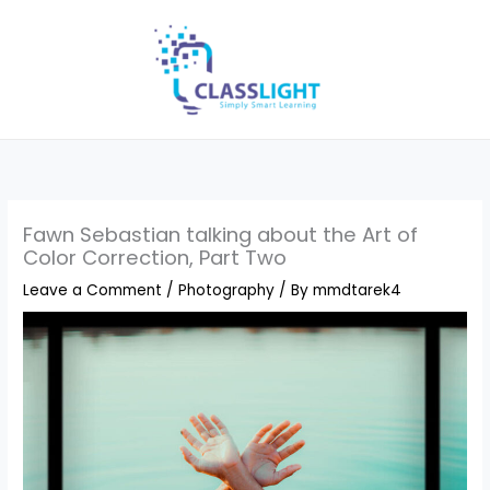
Skip
to
content
Fawn Sebastian talking about the Art of
Color Correction, Part Two
Leave a Comment
/
Photography
/ By
mmdtarek4