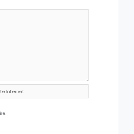
e
ernet
re.