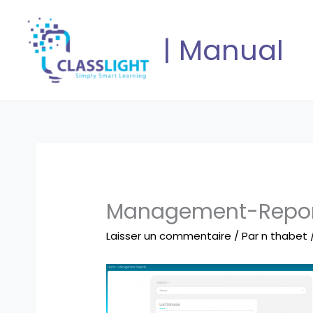
Aller
au
| Manual
contenu
Management-Repor
Laisser un commentaire
/ Par
n thabet